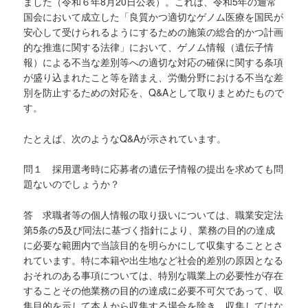
ました（令和６年8月20日公表）。これは、令和5年の通常
国会において成立した「良質かつ適切なゲノム医療を国民が
安心して受けられるようにするための施策の総合的かつ計画
的な推進に関する法律」において、ゲノム情報（遺伝子情
報）による不当な差別等への適切な対応の確保に関する条項
が盛り込まれたこと等を踏まえ、労働分野における不当な差
別を防止するための対応を、Q&Aとして取りまとめたもので
す。
たとえば、次のようなQ&Aが示されています。
問１ 採用選考時に応募者の遺伝子情報の提出を求めても問
題ないのでしょうか？
答 求職者等の個人情報の取り扱いについては、職業安定法
第5条の5及び同法に基づく指針により、業務の目的の達成
に必要な範囲内で当該目的を明らかにして収集することとさ
れています。特に本籍や出生地など社会的差別の原因となる
おそれのある事項については、特別な職業上の必要性が存在
することその他業務の目的の達成に必要不可欠であって、収
集目的を示して本人から収集する場合を除き、収集してはな