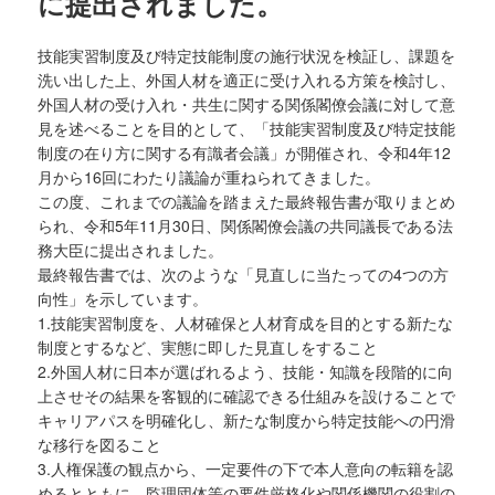
に提出されました。
技能実習制度及び特定技能制度の施行状況を検証し、課題を
洗い出した上、外国人材を適正に受け入れる方策を検討し、
外国人材の受け入れ・共生に関する関係閣僚会議に対して意
見を述べることを目的として、「技能実習制度及び特定技能
制度の在り方に関する有識者会議」が開催され、令和4年12
月から16回にわたり議論が重ねられてきました。
この度、これまでの議論を踏まえた最終報告書が取りまとめ
られ、令和5年11月30日、関係閣僚会議の共同議長である法
務大臣に提出されました。
最終報告書では、次のような「見直しに当たっての4つの方
向性」を示しています。
1.技能実習制度を、人材確保と人材育成を目的とする新たな
制度とするなど、実態に即した見直しをすること
2.外国人材に日本が選ばれるよう、技能・知識を段階的に向
上させその結果を客観的に確認できる仕組みを設けることで
キャリアパスを明確化し、新たな制度から特定技能への円滑
な移行を図ること
3.人権保護の観点から、一定要件の下で本人意向の転籍を認
めるとともに、監理団体等の要件厳格化や関係機関の役割の