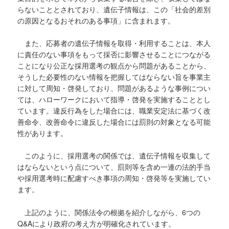
らないこととされており、遺伝子情報は、この「社会的差別
の原因となるおそれのある事項」に含まれます。
また、応募者の遺伝子情報を取得・利用することは、本人
に責任のない事項をもって採否に影響させることにつながる
ことになり公正な採用選考の観点から問題があることから、
そうした必要性のない情報を把握してはならない旨を事業主
に対して周知・啓発しており、問題があるような事例につい
ては、ハローワークにおいて指導・啓発を実施することとし
ています。違反行為をした場合には、職業安定法に基づく改
善命令、改善命令に違反した場合には罰則の対象となる可能
性があります。
このように、採用選考の関係では、遺伝子情報を収集して
はならないという点について、罰則等を含め一連の法的手当
や採用選考時に配慮すべき事項の周知・啓発等を実施してい
ます。
上記のように、関係法令の根拠を紹介しながら、6つの
Q&Aにより政府の考え方が明確化されています。