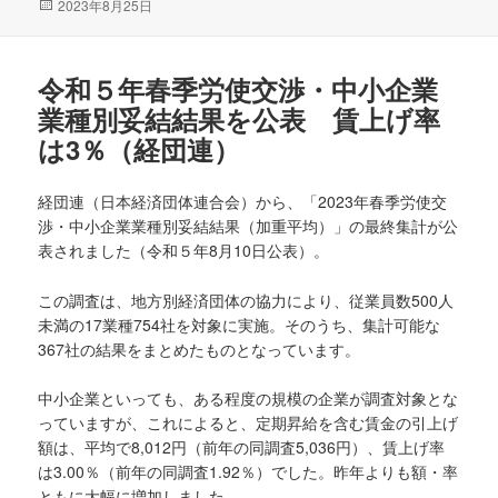
投
2023年8月25日
稿
日:
令和５年春季労使交渉・中小企業
業種別妥結結果を公表 賃上げ率
は3％（経団連）
経団連（日本経済団体連合会）から、「2023年春季労使交
渉・中小企業業種別妥結結果（加重平均）」の最終集計が公
表されました（令和５年8月10日公表）。
この調査は、地方別経済団体の協力により、従業員数500人
未満の17業種754社を対象に実施。そのうち、集計可能な
367社の結果をまとめたものとなっています。
中小企業といっても、ある程度の規模の企業が調査対象とな
っていますが、これによると、定期昇給を含む賃金の引上げ
額は、平均で8,012円（前年の同調査5,036円）、賃上げ率
は3.00％（前年の同調査1.92％）でした。昨年よりも額・率
ともに大幅に増加しました。