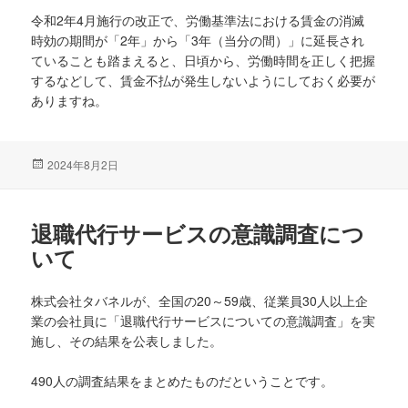
令和2年4月施行の改正で、労働基準法における賃金の消滅
時効の期間が「2年」から「3年（当分の間）」に延長され
ていることも踏まえると、日頃から、労働時間を正しく把握
するなどして、賃金不払が発生しないようにしておく必要が
ありますね。
投
2024年8月2日
稿
日:
退職代行サービスの意識調査につ
いて
株式会社タバネルが、全国の20～59歳、従業員30人以上企
業の会社員に「退職代行サービスについての意識調査」を実
施し、その結果を公表しました。
490人の調査結果をまとめたものだということです。