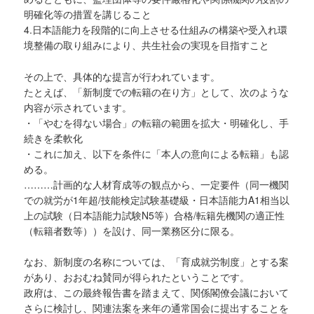
明確化等の措置を講じること
4.日本語能力を段階的に向上させる仕組みの構築や受入れ環
境整備の取り組みにより、共生社会の実現を目指すこと
その上で、具体的な提言が行われています。
たとえば、「新制度での転籍の在り方」として、次のような
内容が示されています。
・「やむを得ない場合」の転籍の範囲を拡大・明確化し、手
続きを柔軟化
・これに加え、以下を条件に「本人の意向による転籍」も認
める。
………計画的な人材育成等の観点から、一定要件（同一機関
での就労が1年超/技能検定試験基礎級・日本語能力A1相当以
上の試験（日本語能力試験N5等）合格/転籍先機関の適正性
（転籍者数等））を設け、同一業務区分に限る。
なお、新制度の名称については、「育成就労制度」とする案
があり、おおむね賛同が得られたということです。
政府は、この最終報告書を踏まえて、関係閣僚会議において
さらに検討し、関連法案を来年の通常国会に提出することを