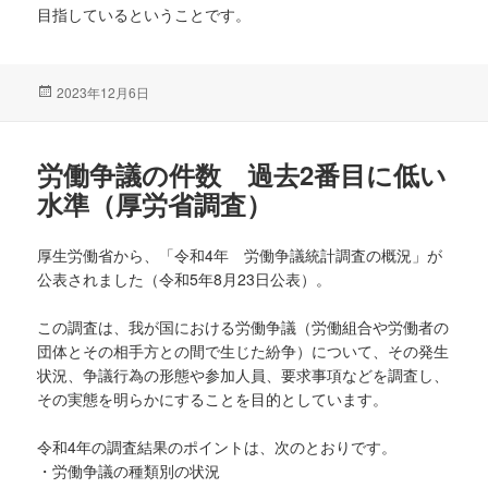
目指しているということです。
投
2023年12月6日
稿
日:
労働争議の件数 過去2番目に低い
水準（厚労省調査）
厚生労働省から、「令和4年 労働争議統計調査の概況」が
公表されました（令和5年8月23日公表）。
この調査は、我が国における労働争議（労働組合や労働者の
団体とその相手方との間で生じた紛争）について、その発生
状況、争議行為の形態や参加人員、要求事項などを調査し、
その実態を明らかにすることを目的としています。
令和4年の調査結果のポイントは、次のとおりです。
・労働争議の種類別の状況