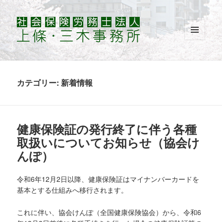
メニュ
ーとウ
ィジェ
ット
カテゴリー: 新着情報
健康保険証の発行終了に伴う各種
取扱いについてお知らせ（協会け
んぽ）
令和6年12月2日以降、健康保険証はマイナンバーカードを
基本とする仕組みへ移行されます。
これに伴い、協会けんぽ（全国健康保険協会）から、令和6