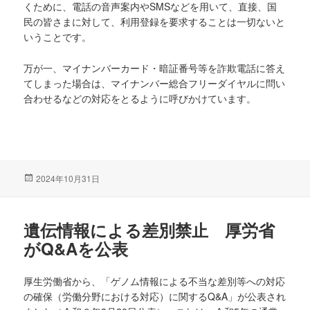
くために、電話の音声案内やSMSなどを用いて、直接、国
民の皆さまに対して、利用登録を要求することは一切ないと
いうことです。
万が一、マイナンバーカード・暗証番号等を詐欺電話に答え
てしまった場合は、マイナンバー総合フリーダイヤルに問い
合わせるなどの対応をとるように呼びかけています。
投
2024年10月31日
稿
日:
遺伝情報による差別禁止 厚労省
がQ&Aを公表
厚生労働省から、「ゲノム情報による不当な差別等への対応
の確保（労働分野における対応）に関するQ&A」が公表され