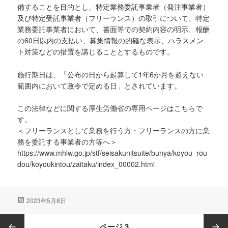
備することを目的とし、特定業務委託事業者（発注事業者）
及び特定受託事業者（フリーランス）の取引について、特定
業務委託事業者において、書面等での契約内容の明示、報酬
の60日以内の支払い、募集情報の的確な表示、ハラスメン
ト対策などの措置を講じることとするものです。
施行期日は、「公布の日から起算して1年6か月を超えない
範囲内において政令で定める日」とされています。
この法律などに関する厚生労働省の専用ページはこちらで
す。
＜フリーランスとして業務を行う方・フリーランスの方に業
務を委託する事業者の方等へ＞
https://www.mhlw.go.jp/stf/seisakunitsuite/bunya/koyou_rou
dou/koyoukintou/zaitaku/index_00002.html
投
2023年5月8日
稿
日:
投
ページ
3