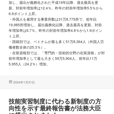
加し、届出が義務化された平成19年以降、過去最高を更
新。対前年増加率は12.4％。昨年の対前年増加率5.5％から
6.9ポイント上昇。
・外国人を雇用する事業所数は31万8,775所で、前年比
19,985所増加し、届出義務化以降、過去最高を更新。対前
年増加率は6.7％。昨年の対前年増加率4.8％から1.9ポイン
ト上昇。
・国籍別では、ベトナムが最も多く51万8,364人（外国人労
働者数全体の25.3％）。
・在留資格別では、「専門的・技術的分野の在留資格」が対
前年増加率として最も大きく59万5,904人、前年比11万
5,955人（24.2％）増加。
投
2024年1月31日
稿
日:
技能実習制度に代わる新制度の方
向性を示す最終報告書が法務大臣