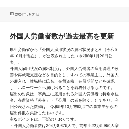
投
2024年5月31日
稿
日:
外国人労働者数が過去最高を更新
厚生労働省から「外国人雇用状況の届出状況まとめ（令和5
年10月末現在）」が公表されました（令和6年1月26日公
表）。
外国人雇用状況の届出制度は、外国人労働者の雇用管理の改
善や再就職支援などを目的とし、すべての事業主に、外国人
の雇入れ・離職時に氏名、在留資格、在留期間などを確認
し、ハローワークへ届け出ることを義務付けるものです。
届出の対象は、事業主に雇用される外国人労働者（特別永住
者、在留資格「外交」・「公用」の者を除く。）であり、今
回公表された数値は、令和5年10月末時点での事業主からの
届出件数を集計したものです。
主なポイントは、下記のとおりです。
・外国人労働者数は204万8,675人で、前年比22万5,950人増