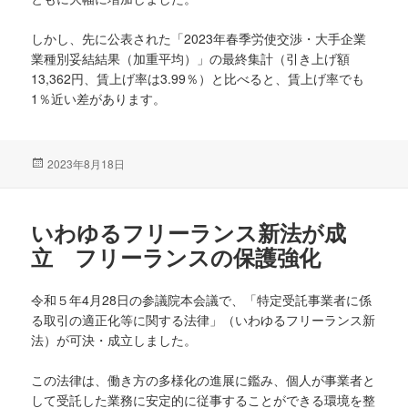
しかし、先に公表された「2023年春季労使交渉・大手企業
業種別妥結結果（加重平均）」の最終集計（引き上げ額
13,362円、賃上げ率は3.99％）と比べると、賃上げ率でも
1％近い差があります。
投
2023年8月18日
稿
日:
いわゆるフリーランス新法が成
立 フリーランスの保護強化
令和５年4月28日の参議院本会議で、「特定受託事業者に係
る取引の適正化等に関する法律」（いわゆるフリーランス新
法）が可決・成立しました。
この法律は、働き方の多様化の進展に鑑み、個人が事業者と
して受託した業務に安定的に従事することができる環境を整