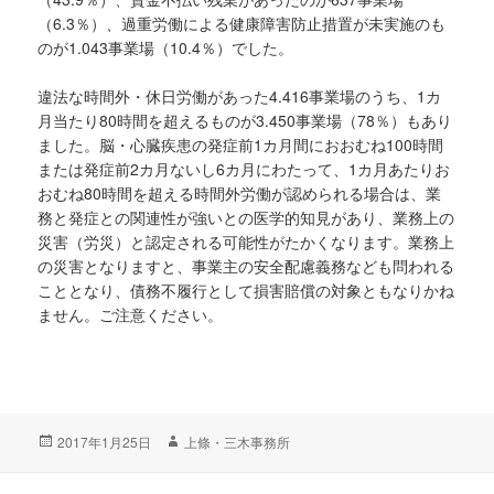
（6.3％）、過重労働による健康障害防止措置が未実施のも
のが1.043事業場（10.4％）でした。
違法な時間外・休日労働があった4.416事業場のうち、1カ
月当たり80時間を超えるものが3.450事業場（78％）もあり
ました。脳・心臓疾患の発症前1カ月間におおむね100時間
または発症前2カ月ないし6カ月にわたって、1カ月あたりお
おむね80時間を超える時間外労働が認められる場合は、業
務と発症との関連性が強いとの医学的知見があり、業務上の
災害（労災）と認定される可能性がたかくなります。業務上
の災害となりますと、事業主の安全配慮義務なども問われる
こととなり、債務不履行として損害賠償の対象ともなりかね
ません。ご注意ください。
投
2017年1月25日
作
上條・三木事務所
稿
成
日:
者
投