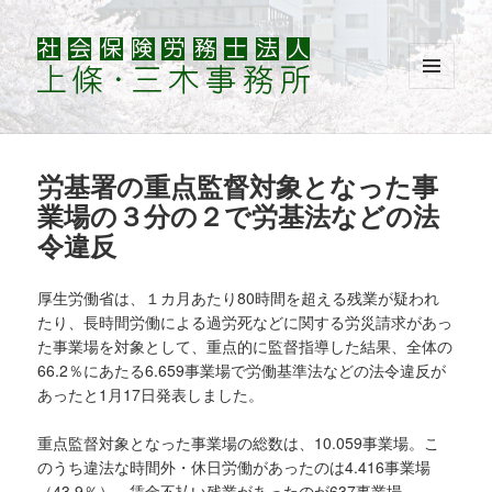
メニュ
ーとウ
ィジェ
ット
労基署の重点監督対象となった事
業場の３分の２で労基法などの法
令違反
厚生労働省は、１カ月あたり80時間を超える残業が疑われ
たり、長時間労働による過労死などに関する労災請求があっ
た事業場を対象として、重点的に監督指導した結果、全体の
66.2％にあたる6.659事業場で労働基準法などの法令違反が
あったと1月17日発表しました。
重点監督対象となった事業場の総数は、10.059事業場。こ
のうち違法な時間外・休日労働があったのは4.416事業場
（43.9％）、賃金不払い残業があったのが637事業場